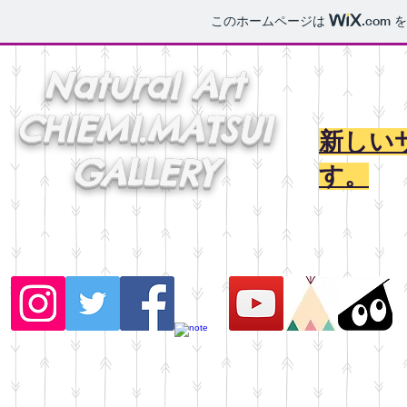
このホームページは
.com
を
Natural Art
CHIEMI.MATSUI
​新し
GALLERY
す。